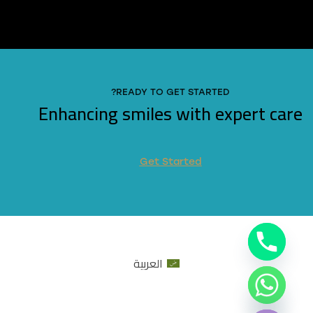
READY TO GET STARTED?
Enhancing smiles with expert care
Get Started
العربية
Hide c