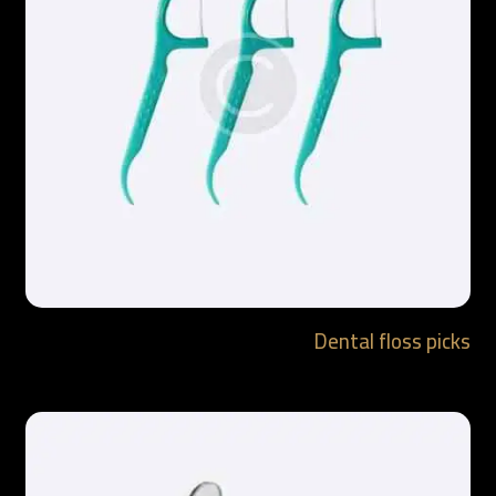
Dental floss picks
$
1.99