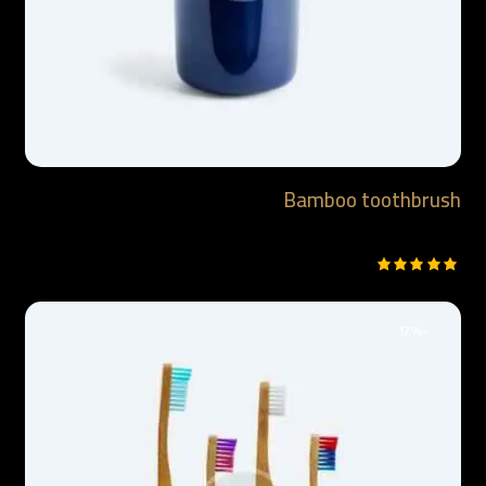
Bamboo toothbrush
$
6.90
تم التقييم
5.00
من 5
-17%