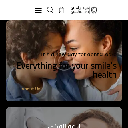
0
It’s a new day for dental care
Everything for your smile’s
health
About Us
زراعة الفكين