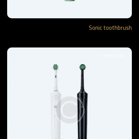
Sonic toothbrush
$
26.90
UP TO
- 15%