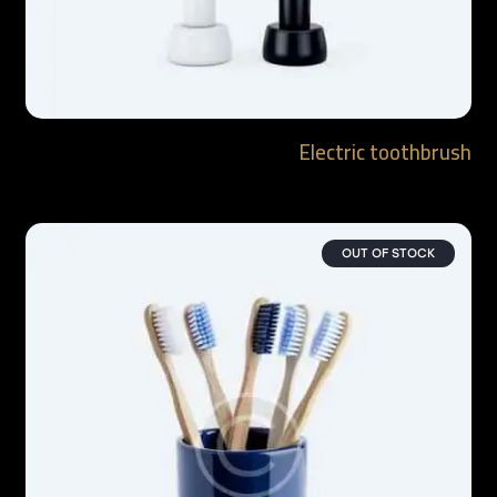
Electric toothbrush
$
32.90
–
$
27.90
OUT OF STOCK