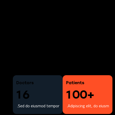
Doctors
Patients
1
6
1
0
0
+
Sed do eiusmod tempor.
Adipiscing elit, do eiusm.