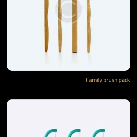
Family brush pack
$
4.90
$
5.90