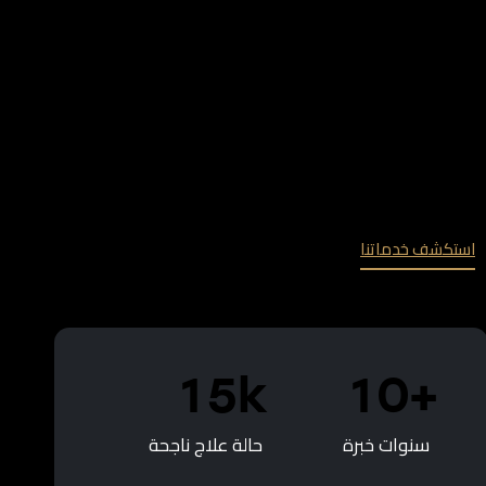
مراكز أمان لطب الأسنان منظومة طبية متكاملة تقدم خدمات عالية
الجودة بمعايير دقيقة من السلامة، باستخدام أحدث التقنيات وفريق
متخصص يضع راحة المريض أولًا.
نؤمن أن طب الأسنان رسالة إنسانية قبل أن يكون علاجًا، قائمة على الثقة
والشفافية مع كل مريض.
لذلك نقدم خطط علاج مخصصة مبنية على تشخيص دقيق وشرح واضح،
مع التزام كامل بأعلى معايير التعقيم.
استكشف خدماتنا
1
5
k
1
0
+
سنوات خبرة
حالة علاج ناجحة