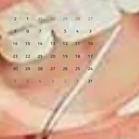
2
1
31
30
29
28
27
9
8
7
6
5
4
3
16
15
14
13
12
11
10
23
22
21
20
19
18
17
30
29
28
27
26
25
24
6
5
4
3
2
1
31