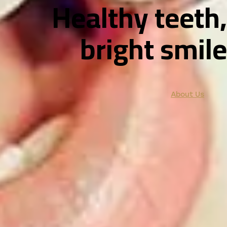
Healthy teeth,
bright smile
About Us