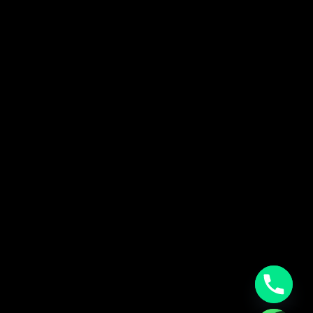
Tik-tok
snap-chat
اكتشف موقعنا